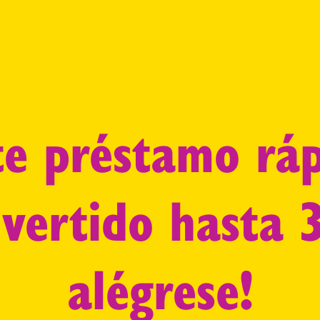
ite préstamo rá
ivertido hasta 
alégrese!