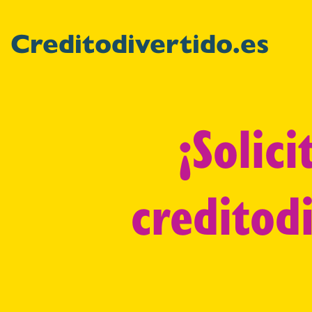
Creditodivertido.es
¡Solic
creditod