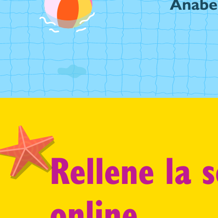
Anabe
Rellene la
s
online