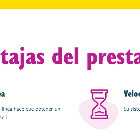
tajas del pres
ea
Velo
n línea hace que obtener un
Su sist
ácil