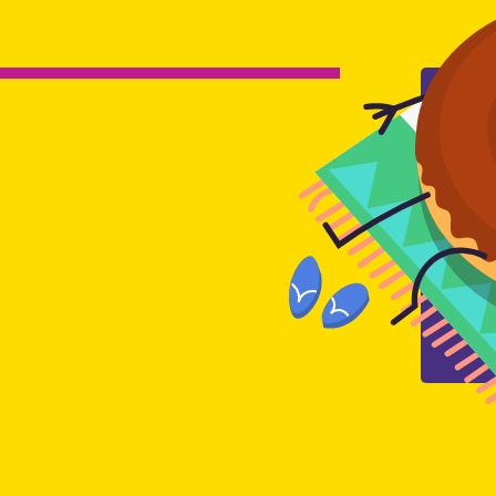
„Agradezco el comportamiento de
la sociedad. El agente me facilitó
toda la información necesaria. Todo
se realizó respetando las
l
condiciones pactadas.“
Rocío
,
Alicante