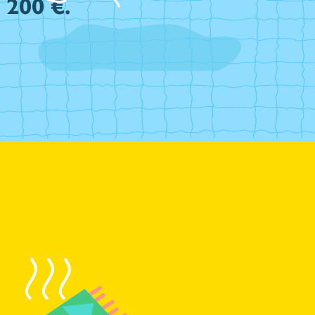
e
200 €
.